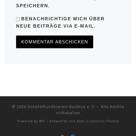
SPEICHERN.
BENACHRICHTIGE MICH ÜBER
NEUE BEITRÄGE VIA E-MAIL.
© 2026
Schäferhundeverein Buchloe e. V.
– Alle Rechte
vorbehalten
Powered by
WP
– Entworfen mit dem
Customizr-Theme