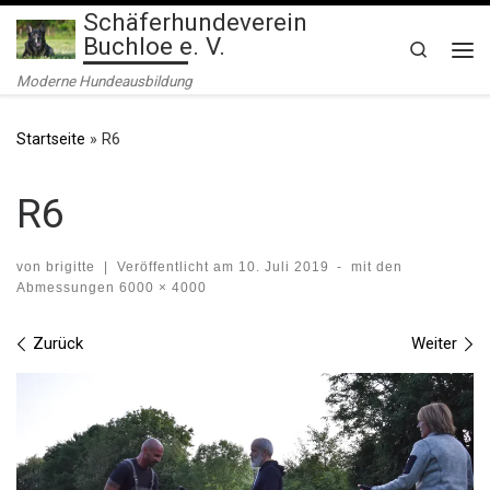
Schäferhundeverein
Zum Inhalt springen
Buchloe e. V.
Search
Me
Moderne Hundeausbildung
Startseite
»
R6
R6
von
brigitte
|
Veröffentlicht am
10. Juli 2019
-
mit den
Abmessungen
6000 × 4000
Bilder Navigation
Zurück
Weiter