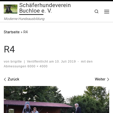
Schäferhundeverein
Zum Inhalt springen
Buchloe e. V.
Search
Me
Moderne Hundeausbildung
Startseite
»
R4
R4
von
brigitte
|
Veröffentlicht am
10. Juli 2019
-
mit den
Abmessungen
6000 × 4000
Bilder Navigation
Zurück
Weiter