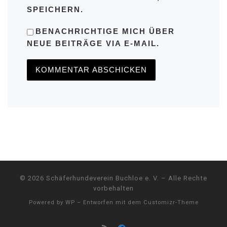
SPEICHERN.
BENACHRICHTIGE MICH ÜBER
NEUE BEITRÄGE VIA E-MAIL.
© 2026
Schäferhundeverein Buchloe e. V.
– Alle Rechte
vorbehalten
Powered by
WP
– Entworfen mit dem
Customizr-Theme