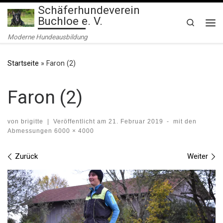
Schäferhundeverein
Zum Inhalt springen
Buchloe e. V.
Search
Me
Moderne Hundeausbildung
Startseite
»
Faron (2)
Faron (2)
von
brigitte
|
Veröffentlicht am
21. Februar 2019
-
mit den
Abmessungen
6000 × 4000
Bilder Navigation
Zurück
Weiter