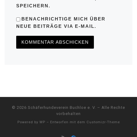
SPEICHERN.
BENACHRICHTIGE MICH ÜBER
NEUE BEITRÄGE VIA E-MAIL.
© 2026
Schäferhundeverein Buchloe e. V.
– Alle Rechte
vorbehalten
Powered by
WP
– Entworfen mit dem
Customizr-Theme