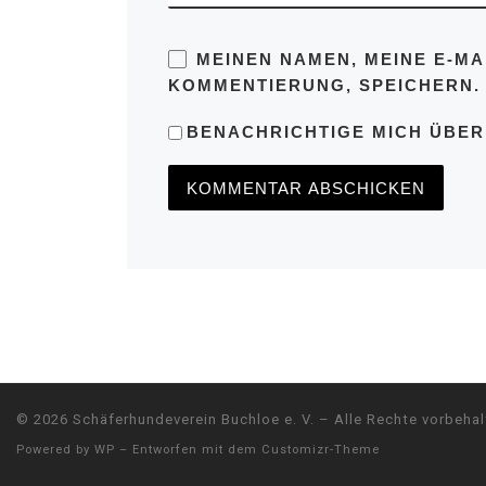
MEINEN NAMEN, MEINE E-MA
KOMMENTIERUNG, SPEICHERN.
BENACHRICHTIGE MICH ÜBER 
© 2026
Schäferhundeverein Buchloe e. V.
– Alle Rechte vorbehal
Powered by
WP
– Entworfen mit dem
Customizr-Theme