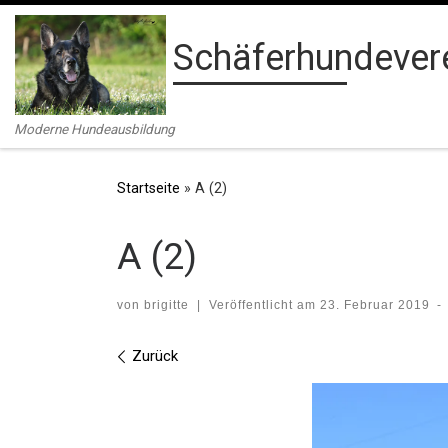
Zum Inhalt springen
Schäferhundevere
Moderne Hundeausbildung
Startseite
»
A (2)
A (2)
von
brigitte
|
Veröffentlicht am
23. Februar 2019
-
Bilder Navigation
Zurück