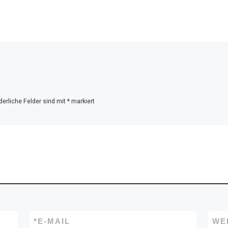
derliche Felder sind mit
*
markiert
*
E-MAIL
WE