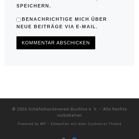
SPEICHERN.
BENACHRICHTIGE MICH ÜBER
NEUE BEITRÄGE VIA E-MAIL.
© 2026
Schäferhundeverein Buchloe e. V.
– Alle Rechte
vorbehalten
Powered by
WP
– Entworfen mit dem
Customizr-Theme