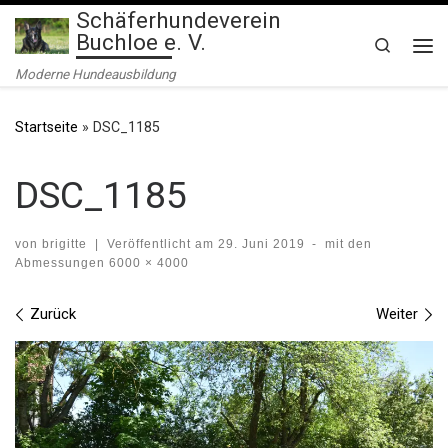
Schäferhundeverein
Zum Inhalt springen
Buchloe e. V.
Search
Me
Moderne Hundeausbildung
Startseite
»
DSC_1185
DSC_1185
von
brigitte
|
Veröffentlicht am
29. Juni 2019
-
mit den
Abmessungen
6000 × 4000
Bilder Navigation
Zurück
Weiter