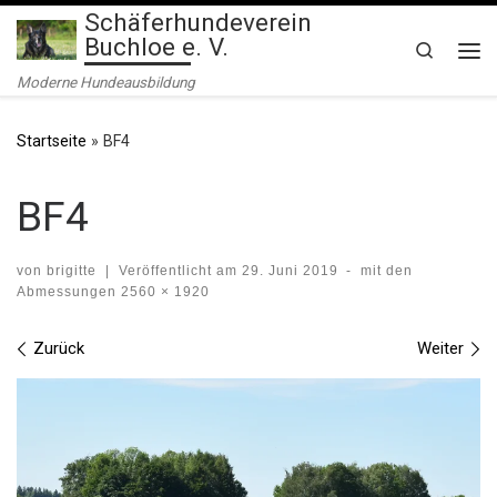
Schäferhundeverein
Zum Inhalt springen
Buchloe e. V.
Search
Me
Moderne Hundeausbildung
Startseite
»
BF4
BF4
von
brigitte
|
Veröffentlicht am
29. Juni 2019
-
mit den
Abmessungen
2560 × 1920
Bilder Navigation
Zurück
Weiter