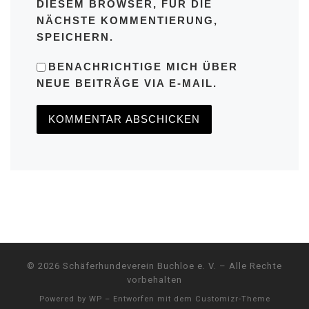
DIESEM BROWSER, FÜR DIE
NÄCHSTE KOMMENTIERUNG,
SPEICHERN.
BENACHRICHTIGE MICH ÜBER
NEUE BEITRÄGE VIA E-MAIL.
© 2026
Schäferhundeverein Buchloe e. V.
– Alle Rechte
vorbehalten
Powered by
WP
– Entworfen mit dem
Customizr-Theme