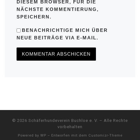
DIESEM BROWSER, FÜR DIE
NÄCHSTE KOMMENTIERUNG,
SPEICHERN.
BENACHRICHTIGE MICH ÜBER
NEUE BEITRÄGE VIA E-MAIL.
© 2026
Schäferhundeverein Buchloe e. V.
– Alle Rechte
vorbehalten
Powered by
WP
– Entworfen mit dem
Customizr-Theme