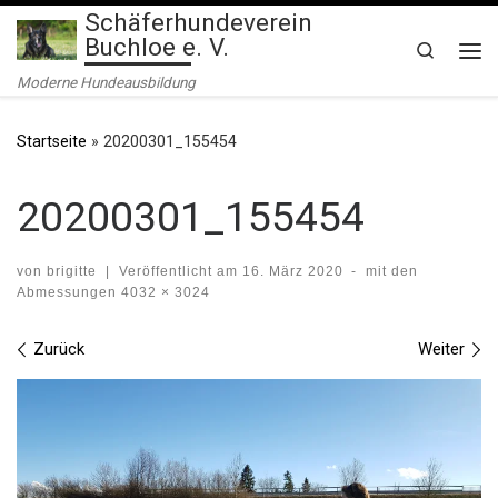
Schäferhundeverein
Zum Inhalt springen
Buchloe e. V.
Search
Me
Moderne Hundeausbildung
Startseite
»
20200301_155454
20200301_155454
von
brigitte
|
Veröffentlicht am
16. März 2020
-
mit den
Abmessungen
4032 × 3024
Bilder Navigation
Zurück
Weiter