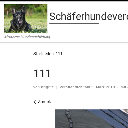
Zum Inhalt springen
Schäferhundevere
Moderne Hundeausbildung
Startseite
»
111
111
von
brigitte
|
Veröffentlicht am
5. März 2019
-
mit
Bilder Navigation
Zurück